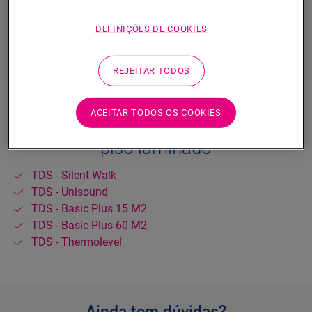
do seu piso. Além disso, as mantas da Quick-Step são
fáceis de instalar e são compatíveis com aquecimento
DEFINIÇÕES DE COOKIES
de piso.
REJEITAR TODOS
ACEITAR TODOS OS COOKIES
Baixe a ficha técnica da manta para
piso laminado
TDS - Silent Walk
TDS - Unisound
TDS - Basic Plus 15 M2
TDS - Basic Plus 60 M2
TDS - Thermolevel
Ainda tem dúvidas?