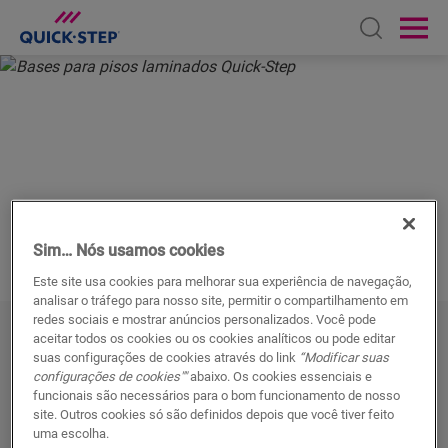
Open sear
Ope
INÍCIO
PISOS LAMINADOS
ACESSÓRIOS
SUBCAPA
BASES
PARA PISOS
LAMINADOS
Sim… Nós usamos cookies
Este site usa cookies para melhorar sua experiência de navegação,
analisar o tráfego para nosso site, permitir o compartilhamento em
redes sociais e mostrar anúncios personalizados. Você pode
aceitar todos os cookies ou os cookies analíticos ou pode editar
A manta Ideal
suas configurações de cookies através do link
“Modificar suas
configurações de cookies""
abaixo. Os cookies essenciais e
funcionais são necessários para o bom funcionamento de nosso
O uso da manta correta tem um impacto importante
site. Outros cookies só são definidos depois que você tiver feito
no aspecto final, na
qualidade e no conforto
acústico
uma escolha.