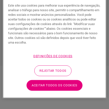
o resultado de décadas de pesquisa e experiência na
Este site usa cookies para melhorar sua experiência de navegação,
criação de pisos. Combinamos
a tecnologia repelente
analisar o tráfego para nosso site, permitir o compartilhamento em
à água
com as nossas revolucionárias soluções de
redes sociais e mostrar anúncios personalizados. Você pode
superfície Stain e Scratch Guard
para oferecer a
aceitar todos os cookies ou os cookies analíticos ou pode editar
suas configurações de cookies através do link
“Modificar suas
máxima proteção
. Ao fazer isso, garantimos que o
configurações de cookies""
abaixo. Os cookies essenciais e
piso vinílico pode aguentar a agitação do cotidiano,
funcionais são necessários para o bom funcionamento de nosso
todos os dias, ao longo dos anos.
site. Outros cookies só são definidos depois que você tiver feito
uma escolha.
DESCUBRA TODOS OS PISOS DE VINIL
DEFINIÇÕES DE COOKIES
REJEITAR TODOS
COMO GARANTIMOS
ESSA SATISFAÇÃO DE
ACEITAR TODOS OS COOKIES
LONGO PRAZO